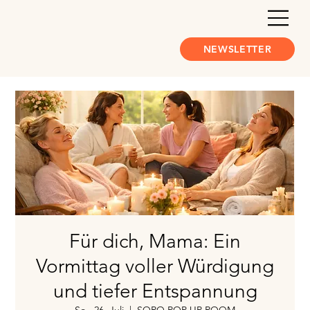
NEWSLETTER
Für dich, Mama: Ein
Vormittag voller Würdigung
und tiefer Entspannung
So., 26. Juli
  |  
SORO POP UP ROOM