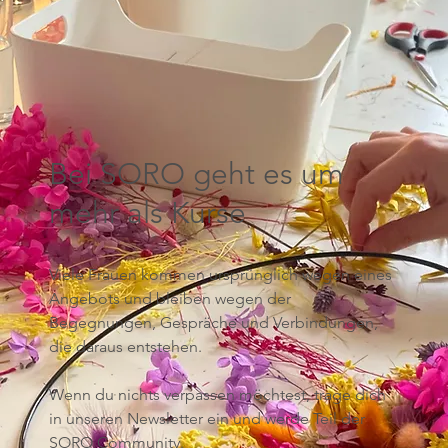
Bei SORO geht es um
mehr als Kurse
Viele Frauen kommen ursprünglich wegen eines
Angebots und bleiben wegen der
Begegnungen, Gespräche und Verbindungen,
die daraus entstehen.
Wenn du nichts verpassen möchtest, trage dich
in unseren Newsletter ein und werde Teil der
SORO Community.